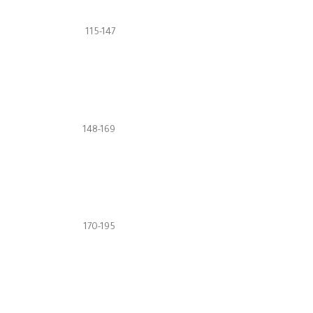
115-147
148-169
170-195