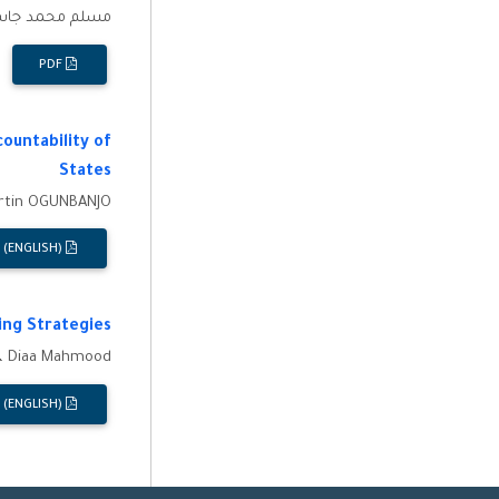
مسلم محمد جاسم
PDF
ountability of
States
rtin OGUNBANJO
PDF (ENGLISH)
ing Strategies
l، Diaa Mahmood
PDF (ENGLISH)