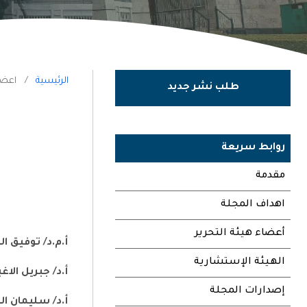
الرئيسية
/
اعضاء
طلب نشر جديد
رئيس 
أ.د/ س
روابط سريعة
رئـيس
مقدمة
اهداف المجلة
هـيـئ
أعضاء هيئة التحرير
أ.م.د
/
توفيق الك
الهيئة الإستشارية
أ.د
/
جبريل الاغ
إصدارات المجلة
أ.د/ سليمان ا