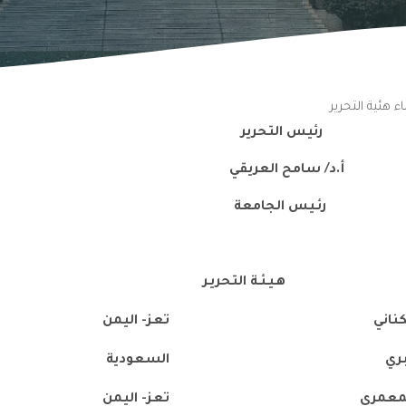
 هئية التحرير
التحرير
امح العريقي
 الجامعة
ـة التحريـر
ناني
تعز
-
اليمن
بري
السعودية
لمعمري
تعز
-
اليمن