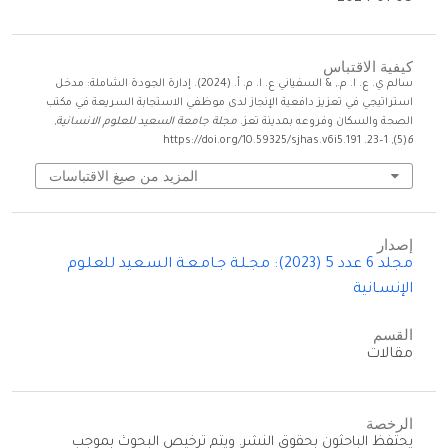
كيفية الاقتباس
سالم ي. ع. ا. م., & السفياني ع. ا. م. أ. (2024). إدارة الجودة الشاملة: مدخل
استراتيجي في تعزيز دافعية الإنجاز لدى موظفي الاستجابة السريعة في مكتب
الصحة والسكان وفروعه بمدينة تعز.
مجلة جامعة السعيد للعلوم الانسانية
,
(5), 1–23. https://doi.org/10.59325/sjhas.v6i5.191
6
المزيد من صيغ الاقتباسات
إصدار
مجلد 6 عدد 5 (2023): مجـلـة جـامـعـة السـعيد للعلـوم
الإنسـانية
القسم
مقالات
الرخصة
يحتفظ الباحثون بحقوق النشر. ويتم ترخيص البحوث بموجب