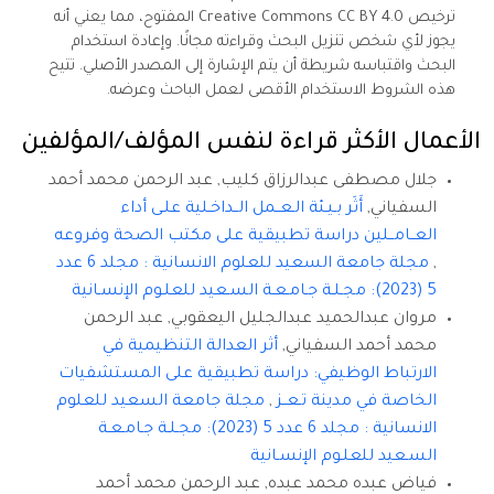
ترخيص Creative Commons CC BY 4.0 المفتوح، مما يعني أنه
يجوز لأي شخص تنزيل البحث وقراءته مجانًا. وإعادة استخدام
البحث واقتباسه شريطة أن يتم الإشارة إلى المصدر الأصلي. تتيح
هذه الشروط الاستخدام الأقصى لعمل الباحث وعرضه.
الأعمال الأكثر قراءة لنفس المؤلف/المؤلفين
جلال مصطفى عبدالرزاق كليب, عبد الرحمن محمد أحمد
السفياني,
أَثَر بـيـئة الـعــمل الــداخـلية علـى أداء
العــامــلين دراسة تطبيقية على مكتب الصحة وفروعه
,
مجلة جامعة السعيد للعلوم الانسانية : مجلد 6 عدد
5 (2023): مجـلـة جـامـعـة السـعيد للعلـوم الإنسـانية
مروان عبدالحميد عبدالجليل اليعقوبي, عبد الرحمن
محمد أحمد السفياني,
أثر العدالة التنظيمية في
الارتباط الوظيفي: دراسة تطبيقية على المستشفيات
الخاصة في مدينة تـعــز
,
مجلة جامعة السعيد للعلوم
الانسانية : مجلد 6 عدد 5 (2023): مجـلـة جـامـعـة
السـعيد للعلـوم الإنسـانية
فياض عبده محمد عبده, عبد الرحمن محمد أحمد