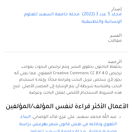
إصدار
مجلد 5 عدد 3 (2022): مجلة جامعة السعيد للعلوم
الإنسانية والتطبيقية
القسم
مقالات
الرخصة
يحتفظ الباحثون بحقوق النشر. ويتم ترخيص البحوث بموجب
ترخيص Creative Commons CC BY 4.0 المفتوح، مما يعني أنه
يجوز لأي شخص تنزيل البحث وقراءته مجانًا. وإعادة استخدام
البحث واقتباسه شريطة أن يتم الإشارة إلى المصدر الأصلي. تتيح
هذه الشروط الاستخدام الأقصى لعمل الباحث وعرضه.
الأعمال الأكثر قراءة لنفس المؤلف/المؤلفين
عبد الله محمد سعيد, علي عزي قائد الوصابي,
البناء
اللغوي ودلالته في نقش قانون شمر يهرعش دراسة
وصفية مقارنة
,
مجلة جامعة السعيد للعلوم