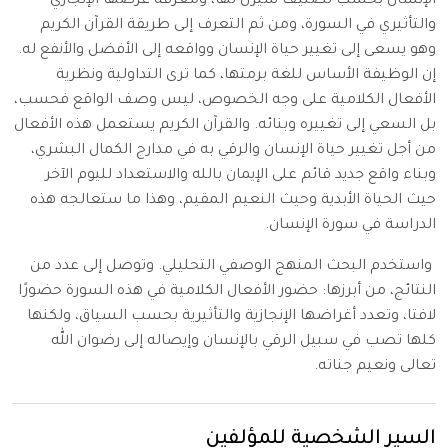
الإنسان بحسب تصنيف سيرل لها، ومعرفة غرضها الإنجازي
والتأثيري في السورة، ومن ثم التعرف إلى طريقة القرآن الكريم
وهو يسعى إلى تغيير حياة الإنسان وواقعه إلى الأفضل والأنفع له.
إن الوظيفة الأساس للغة برمتها، كما ترى التداولية ونظرية
الأفعال الكلامية على وجه الخصوص، ليس وصف الواقع فحسب،
بل السعي إلى تغييره وبنائه. والقرآن الكريم يستعمل هذه الأفعال
من أجل تغيير حياة الإنسان والرقي به في مدارج الكمال البشري،
وبناء واقع جديد قائم على الإيمان بالله والاستعداد لليوم الآخر
حيث الحياة الأبدية وحيث النعيم المقيم، وهذا ما ستعالجه هذه
الدراسة في سورة الإنسان.
واستخدم البحث المنهج الوصفي التحليلي. وتوصل إلى عدد من
النتائج، من أبرزها: حضور الأفعال الكلامية في هذه السورة حضورًا
لافتا، وتعدد أغراضها الإنجازية والتأثيرية بحسب السياق، ولكنها
كلها تصب في سبيل الرقي بالإنسان وإيصاله إلى رضوان الله
تعالى ونعيم جناته.
السير الشخصية للمؤلفين