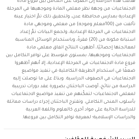
هدفت هذه الدراسة إلى التعرف على التكامل بين فروع مادة
الاجتماعيات من وجهة نظر معلمي المادة وموجهيها في المرحلة
الإعدادية بمدارس محافظة عدن، ولتحقيق ذلك تمَّ اختيار عينة
تألفت من (100معلم وموجه) من معلمي وموجهي مادة
الاجتماعيات في المرحلة الإعدادية، ولجمع البيانات تمَّ إعداد
استبانة مكونة من (20) فقرةً، وباستخدام الوسائل المناسبة
لمعالجتها إحصائيًا، أظهرت النتائج اتفاق معلمي مادة
الاجتماعيات وموجهيها، بمستوى متوسط على توافر التكامل بين
فروع مادة الاجتماعيات في المرحلة الإعدادية، إلا أنهم أظهروا
ضعفًا في استخدام الطريقة التكاملية في تنفيذ مواضيع
الاجتماعيات في الصفوف الدراسية. وبناءً على ما توصلت إليه
الدراسة من نتائج، أوصت الباحثتان بضرورة عقد دورات تدريبية
لمعلمي الاجتماعيات؛ لتمكّنهم من تنفيذ مواضيع الاجتماعيات
بأسلوب المنحى التكاملي. وتقترح الباحثتان إجراء دراسات مماثلة
للدراسة الحالية على مواد أخرى كالعلوم واللغة العربية
والدراسات الإسلامية؛ لمعرفة توافر التكامل بين فروعها.