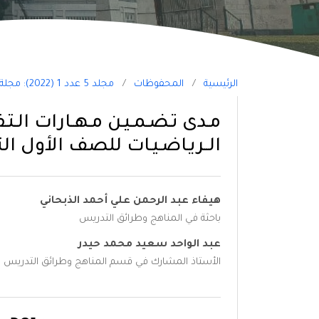
الرئيسية
/
المحفوظات
/
مجلد 5 عدد 1 (2022): مجلة جامعة السعيد للعلوم الإنسانية والتطبيقية
مـدى تـضـمـيـن مـهــارات الـتـفـك
الــريـاضـيـات للصف الأول الث
هيفاء عبد الرحمن علي أحمد الذبحاني
باحثة في المناهج وطرائق التدريس
عبد الواحد سعيد محمد حيدر
الأستاذ المشارك في قسم المناهج وطرائق التدريس بكلية
التنزيلات