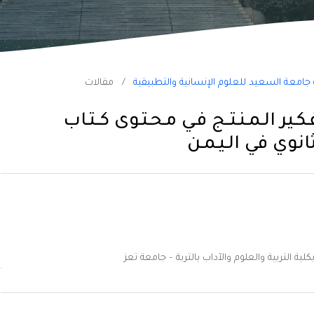
/
مقالات
ـير الـمـنـتــج فـي مـحـتـوى كــتـاب
انوي في الـيـمـن
 التربية والعلوم والآداب بالتربة – جامعة تعز