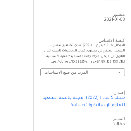
منشور
2021-01-08
كيفية الاقتباس
الذبحاني ه., & حيدر ع. ا. (2021). مـدى تـضـمـيـن مـهــارات
الـتـفـكـير الـمـنـتــج فـي مـحـتـوى كــتـاب الــريـاضـيـات للصف الأول
الثانوي في الـيـمـن.
مجلة جامعة السعيد للعلوم الانسانية
,
(1), 100–122. https://doi.org/10.59325/sjhas.v5i1.85
5
المزيد من صيغ الاقتباسات
إصدار
مجلد 5 عدد 1 (2022): مجلة جامعة السعيد
للعلوم الإنسانية والتطبيقية
القسم
مقالات