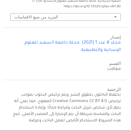
التنمية السياحية.
مجلة جامعة السعيد للعلوم الانسانية
,
4
(1), 17.
https://doi.org/10.59325/sjhas.v4i1.80
المزيد من صيغ الاقتباسات
إصدار
مجلد 4 عدد 1 (2021): مجلة جامعة السعيد للعلوم
الإنسانية والتطبيقية
القسم
مقالات
الرخصة
يحتفظ الباحثون بحقوق النشر. ويتم ترخيص البحوث بموجب
ترخيص Creative Commons CC BY 4.0 المفتوح، مما يعني أنه
يجوز لأي شخص تنزيل البحث وقراءته مجانًا. وإعادة استخدام
البحث واقتباسه شريطة أن يتم الإشارة إلى المصدر الأصلي. تتيح
هذه الشروط الاستخدام الأقصى لعمل الباحث وعرضه.