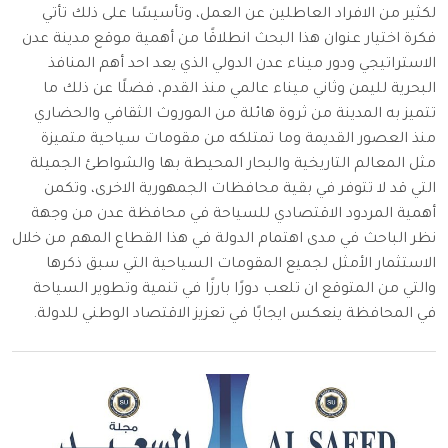
لكثير من الافراد العاطلين عن العمل، وتأسيسًا على ذلك تأتي
فكرة اختيار عنوان هذا البحث انطلاقًا من أهمية موقع مدينة عدن
الاستراتيجي ودور ميناء عدن الدولي الذي يعد احد أهم المنافذ
البحرية لليمن وثاني ميناء عالمي منذ القدم، فضلًا عن ذلك ما
تتميز به المدينة من ثروة هائلة من الموروث الثقافي والحضاري
منذ العصور القديمة وما تمتلكه من مقومات سياحية متميزة
مثل المعالم التاريخية والبحار المحيطة بها والشواطئ الجميلة
التي قد لا تتوفر في بقية محافظات الجمهورية الاخرى، وتكمن
أهمية المردود الاقتصادي للسياحة في محافظة عدن من وجهة
نظر الباحث في مدى اهتمام الدولة في هذا القطاع المهم من خلال
الاستثمار الأمثل لجميع المقومات السياحية التي سبق ذكرها
والتي من المتوقع ان تلعب دورًا بارزًا في تنمية وتطوير السياحة
في المحافظة ينعكس ايجابًا في تعزيز الاقتصاد الوطني للدولة.