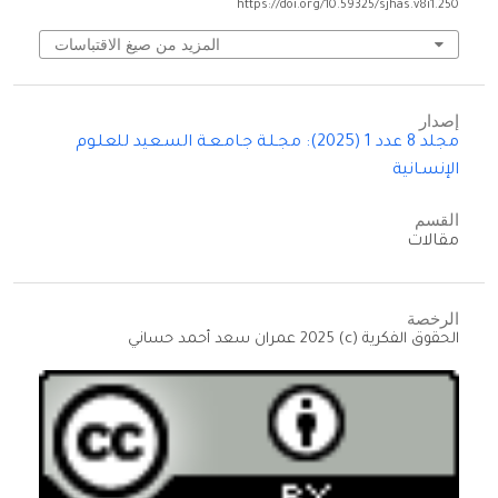
https://doi.org/10.59325/sjhas.v8i1.250
المزيد من صيغ الاقتباسات
إصدار
مجلد 8 عدد 1 (2025): مجـلـة جـامـعـة السـعيد للعلـوم
الإنسـانية
القسم
مقالات
الرخصة
الحقوق الفكرية (c) 2025 عمران سعد أحمد حساني