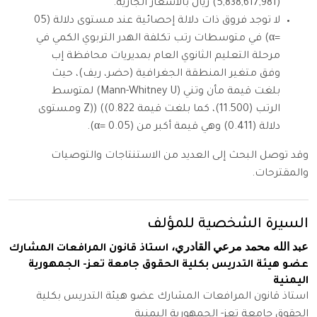
(5,838,617,981) ريال بالأسعار الجارية.
لا توجد فروق ذات دلالة إحصائية عند مستوى دلالة (05
=α) في متوسطات رتب تكلفة الهدر التربوي الكمي في
مرحلة التعليم الثانوي العام بمديريات محافظة إب
وفق متغير المنطقة الجغرافية (حضر، ريف)، حيث
بلغت قيمة مأن وتني (Mann-Whitney U) لمتوسط
الرتب (11.500)، كما بلغت قيمة Z)) ((0.822 ومستوى
دلالة (0.411) وهي قيمة أكبر من (0.05 =α).
وقد توصل البحث إلى العديد من الاستنتاجات والتوصيات
والمقترحات.
السيرة الشخصية للمؤلف
عبد الله محمد مرعي القادري،
استاذ قانون المرافعات المشارك
عضو هيئة التدريس بكلية الحقوق جامعة تعز- الجمهورية
اليمنية
استاذ قانون المرافعات المشارك عضو هيئة التدريس بكلية
الحقوق جامعة تعز- الجمهورية اليمنية