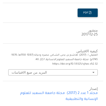
PDF
منشور
2017-12-25
كيفية الاقتباس
المليكي ا. (2017). هــاشـم بن يحيى الشــــامي عصره وحياته (1087- 1158هـ/ 1676-
1745م).
مجلة جامعة السعيد للعلوم الانسانية
,
1
(2), 46.
https://doi.org/10.59325/sjhas.v1i2.32
المزيد من صيغ الاقتباسات
إصدار
مجلد 1 عدد 2 (2017): مجلة جامعة السعيد للعلوم
الإنسانية والتطبيقية