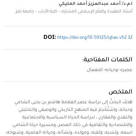
ا.م.د/ أحمد عبدالعزيز أحمد المليكي
أستاذ العقيدة والفكر الإسلامي المشارك - كلية الآداب – جامعة تعز
DOI:
https://doi.org/10.59325/sjhas.v1i2.32
الكلمات المفتاحية:
عصره -وحياته- الانفعال
الملخص
هَدَفَ البحثُ إلى دراسة عصر العلامة هاشم بن يحيى الشامي
وحياته، واسْتُخْدِمَ فيه المنهج التاريخي والوصفي والتحليلي
والنقدي والمقارن ، لدراسة الحياة السياسية والاجتماعية
والاقتصادية والثقافية في ذلك العصر، ومسيرة حياة الشامي:
اسمه، ونَسَبه، ولقبه، ومولده، ونشأته، وحياته العلمية، وشيوخه،