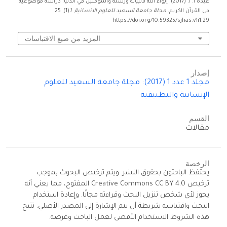
عبده ا. ا. (2017). إيواء الله لأنبيائه ورسله والمؤمنين في الدنيا: دراسة موضوعية
في القرآن الكريم.
مجلة جامعة السعيد للعلوم الانسانية
,
1
(1), 25.
https://doi.org/10.59325/sjhas.v1i1.29
المزيد من صيغ الاقتباسات
إصدار
مجلد 1 عدد 1 (2017): مجلة جامعة السعيد للعلوم
الإنسانية والتطبيقية
القسم
مقالات
الرخصة
يحتفظ الباحثون بحقوق النشر. ويتم ترخيص البحوث بموجب
ترخيص Creative Commons CC BY 4.0 المفتوح، مما يعني أنه
يجوز لأي شخص تنزيل البحث وقراءته مجانًا. وإعادة استخدام
البحث واقتباسه شريطة أن يتم الإشارة إلى المصدر الأصلي. تتيح
هذه الشروط الاستخدام الأقصى لعمل الباحث وعرضه.