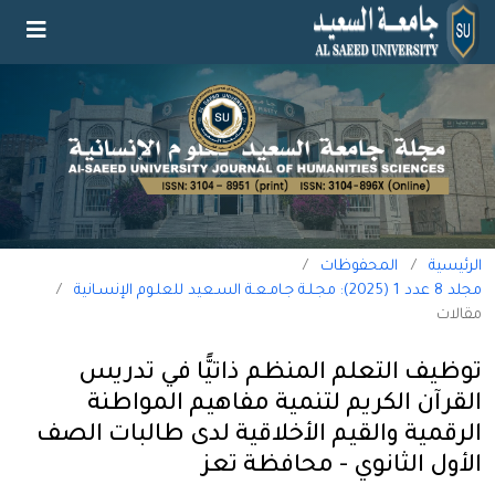
الرئيسية
/
المحفوظات
/
مجلد 8 عدد 1 (2025): مجـلـة جـامـعـة السـعيد للعلـوم الإنسـانية
/
مقالات
توظيف التعلم المنظم ذاتيًّا في تدريس
القرآن الكريم لتنمية مفاهيم المواطنة
الرقمية والقيم الأخلاقية لدى طالبات الصف
الأول الثانوي - محافظة تعز