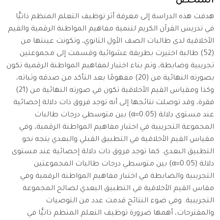
الملخص
هدفت هذه الدراسة إلى معرفة أثر توظيف التعلم المنظم ذاتيًّا
في تدريس القرآن الكريم لتنمية مفاهيم المواطنة الرقمية والقيم
الأخلاقية لدى طالبات الصف الأول الثانوي، وتكونت عينتها من
(52) طالبة اختيرت بطريقة عشوائية وقسمت إلى مجموعتين
تجريبية وضابطة، وتم بناء اختبار لمفاهيم المواطنة الرقمية تكون
بصورته النهائية من (20) مفهومًا بعد التأكد من صدقه وثباته،
وكذا ومقياس القيم الأخلاقية تكون في صورته النهائية من (21)
فقرة، وقد توصلت نتائجها إلى أنه توجد فروق ذات دلالة إحصائية
عند مستوى دلالة (α=0.05) بين متوسطي درجات طالبات
المجموعة التجريبية في اختبار مفاهيم المواطنة الرقمية، وفي
مقياس القيم الأخلاقية في التطبيق القبلي والبعدي يتجه نحو
التطبيق البعدي. كما توجد فروق ذات دلالة إحصائية عند مستوى
دلالة (α=0.05) بين متوسطي درجات طالبات المجموعتين
التجريبية والضابطة في اختبار مفاهيم المواطنة الرقمية وفي
مقاس القيم الأخلاقية في التطبيق البعدي لصالح المجموعة
التجريبية. وفي ضوء النتائج قدمت عدد من التوصيات
والمقترحات، أهمها ضرورة توظيف التعلم المنظم ذاتيًّا في