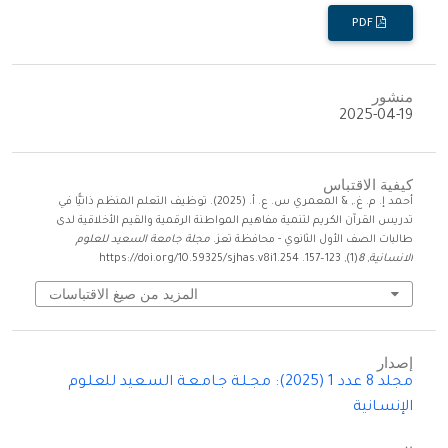
PDF
منشور
2025-04-19
كيفية الاقتباس
أحمد إ. م. غ., & المعمري س. ع. أ. (2025). توظيف التعلم المنظم ذاتيًّا في
تدريس القرآن الكريم لتنمية مفاهيم المواطنة الرقمية والقيم الأخلاقية لدى
طالبات الصف الأول الثانوي - محافظة تعز.
مجلة جامعة السعيد للعلوم
الانسانية
,
8
(1), 123–157. https://doi.org/10.59325/sjhas.v8i1.254
المزيد من صيغ الاقتباسات
إصدار
مجلد 8 عدد 1 (2025): مجـلـة جـامـعـة السـعيد للعلـوم
الإنسـانية