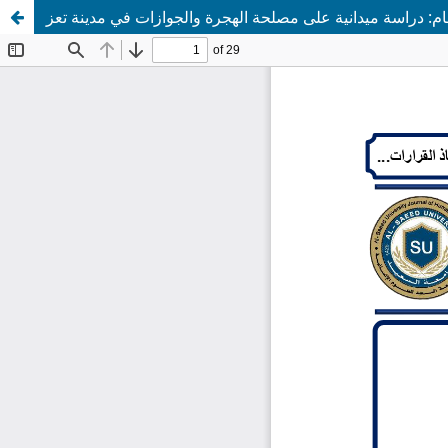
عام: دراسة ميدانية على مصلحة الهجرة والجوازات في مدينة تعز