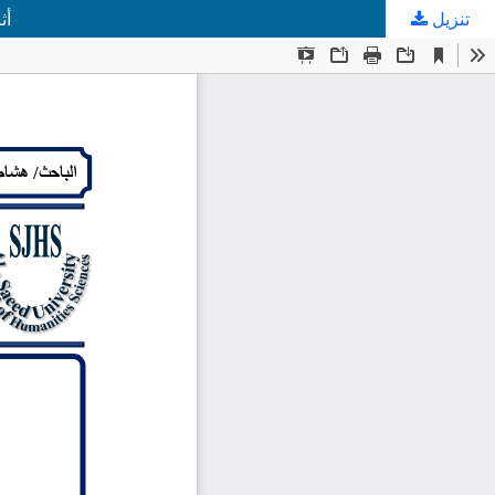
تنزيل
أث