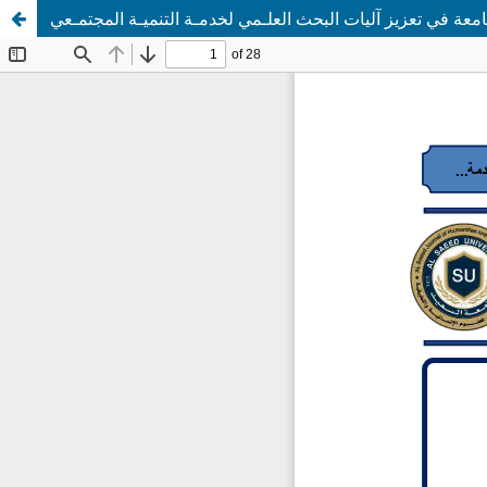
امعة في تعزيز آليات البحث العلـمي لخدمـة التنميـة المجتمـعي