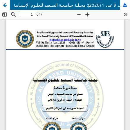
مجلد 9 عدد 1 (2026): مجـلـة جـامـعـة السـعيد للعلـوم الإنسـانية