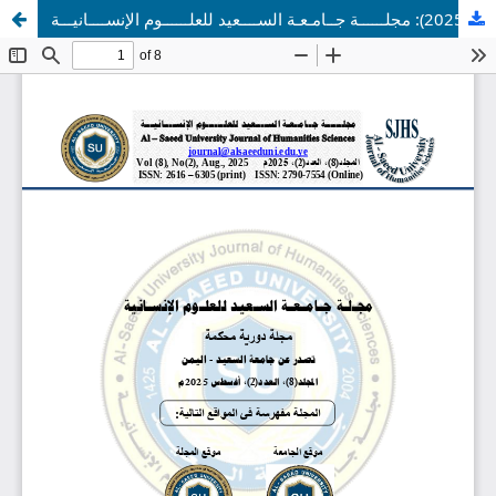
مجلد 8 عدد 2 (2025): مجلــــــة جــامـعـة الســــعيد للعلــــــوم الإنســــانيـــة