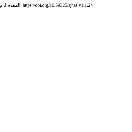
(1), 18. https://doi.org/10.59325/sjhas.v1i1.24
المقدم ا. م. (2017). الجهود النسوية المساندة للحروب الإسلامية الصليبية خلال القرنيين 6