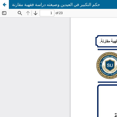
حكم التكبير في العيدين وصيغته دراسة فقهية مقارنة