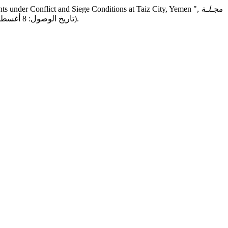
مجـلـة
ering Students under Conflict and Siege Conditions at Taiz City, Yemen ",
, 7(1), ص 45–70. موجود في: https://journal.alsaeeduni.edu.ye/index.php/SJAS/article/view/225 (تاريخ الوصول: 8 أغسطس 2026).